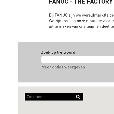
FANUC - THE FACTOR
Bij FANUC zijn we wereldmarktleider
We zijn trots op onze reputatie voor 
uit te maken van ons team en deel t
Zoek op trefwoord
Meer opties weergeven
Screenreaders
kunnen
de
volgende
doorzoekbare