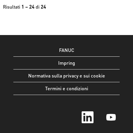
Risultati
1 – 24
di
24
FANUC
Impring
Normativa sulla privacy e sui cookie
Termini e condizioni
S
S
i
i
a
a
p
p
r
r